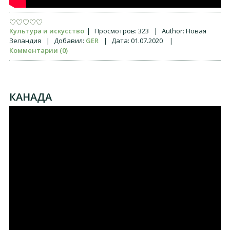
Культура и искусство
|
Просмотров:
323
|
Author:
Новая
Зеландия
|
Добавил:
GER
|
Дата:
01.07.2020
|
Комментарии (0)
КАНАДА