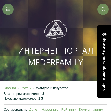
Версия для слабовидящих
ИНТЕРНЕТ ПОРТАЛ
MEDERFAMILY
Главная
Статьи
»
» Культура и искусство
В категории материалов
:
3
Показано материалов
:
1-3
Дате
Названию
Рейтингу
Комментариям
Сортировать по
:
·
·
·
·