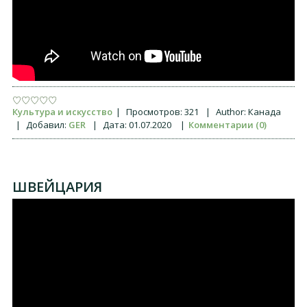
Культура и искусство
|
Просмотров:
321
|
Author:
Канада
|
Добавил:
GER
|
Дата:
01.07.2020
|
Комментарии (0)
ШВЕЙЦАРИЯ