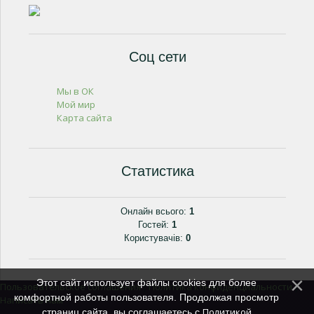
Соц сети
Мы в ОК
Мой мир
Карта сайта
Статистика
Онлайн всього:
1
Гостей:
1
Користувачів:
0
Этот сайт использует файлы cookies для более
Пользовательское соглашения
Политика конфиденциальности
|
|
комфортной работы пользователя. Продолжая просмотр
Написать нам
Политикой
страниц сайта, вы соглашаетесь с