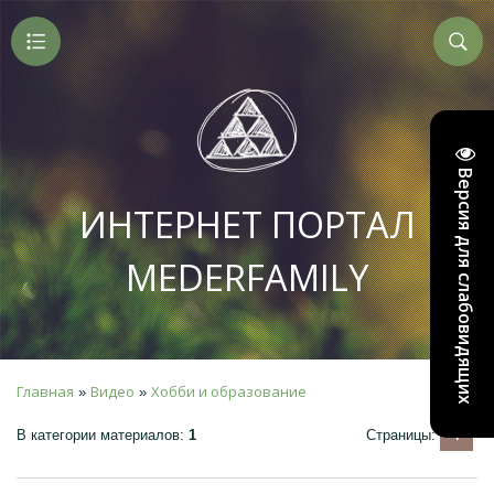
Версия для слабовидящих
ИНТЕРНЕТ ПОРТАЛ
MEDERFAMILY
Главная
Видео
Хобби и образование
»
»
1
В категории материалов
:
1
Страницы
: