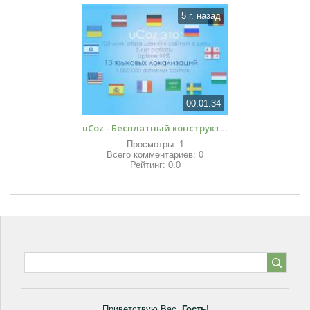
5 г. назад
00:01:34
uCoz - Бесплатный конструктор сайтов
Просмотры
:
1
Всего комментариев
:
0
Рейтинг
:
0.0
Приветствую Вас
,
Гость
!