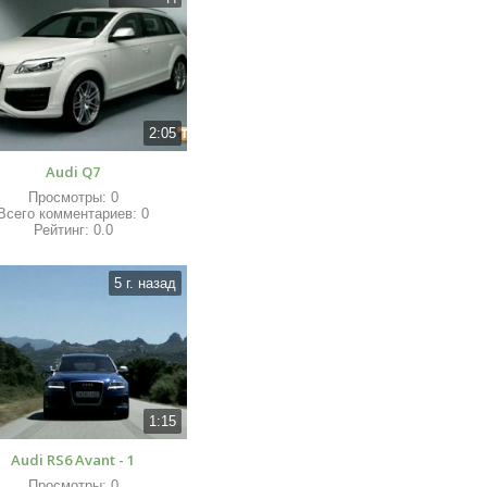
2:05
Audi Q7
Просмотры
:
0
Всего комментариев
:
0
Рейтинг
:
0.0
5 г. назад
1:15
Audi RS6 Avant - 1
Просмотры
:
0