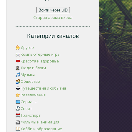
Войти через uID
Старая форма входа
Категории каналов
Другое
Компьютерные игры
Красота и здоровье
Люди и блоги
Музыка
Общество
Путешествия и события
Развлечения
Сериалы
Спорт
Транспорт
Фильмы и анимация
Хобби и образование