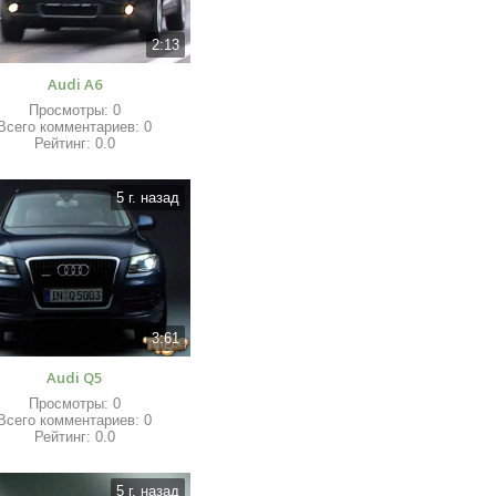
2:13
Audi A6
Просмотры
:
0
Всего комментариев
:
0
Рейтинг
:
0.0
5 г. назад
3:61
Audi Q5
Просмотры
:
0
Всего комментариев
:
0
Рейтинг
:
0.0
5 г. назад