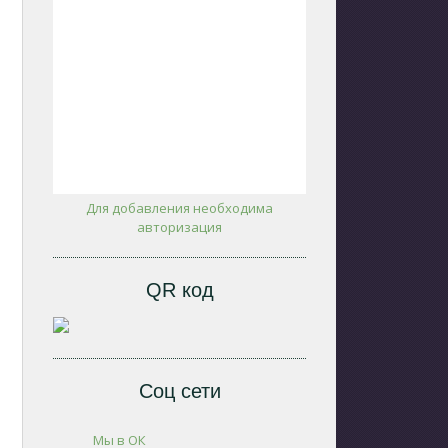
Для добавления необходима
авторизация
QR код
Соц сети
Мы в ОК