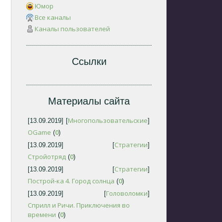
Юмор
Все каналы
Каналы пользователей
Ссылки
Материалы сайта
Многопользовательские
[13.09.2019]
[
]
OGame
0
(
)
Стратегии
[13.09.2019]
[
]
Стройотряд
0
(
)
Стратегии
[13.09.2019]
[
]
Построй-ка 4. Город солнца
0
(
)
Головоломки
[13.09.2019]
[
]
Сприлл и Ричи. Приключения во
времени
0
(
)