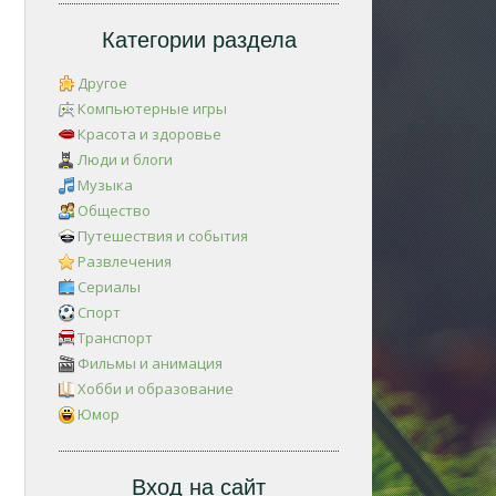
Категории раздела
Другое
Компьютерные игры
Красота и здоровье
Люди и блоги
Музыка
Общество
Путешествия и события
Развлечения
Сериалы
Спорт
Транспорт
Фильмы и анимация
Хобби и образование
Юмор
Вход на сайт