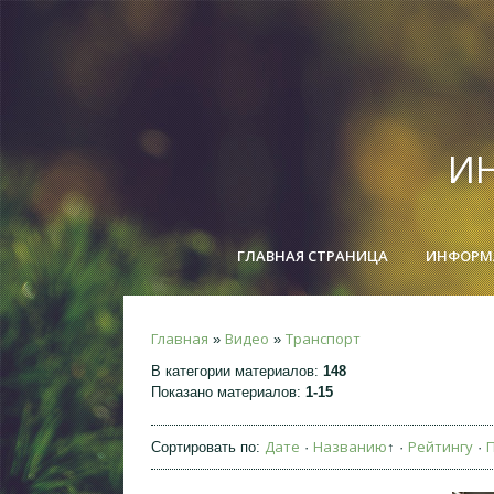
ИН
ГЛАВНАЯ СТРАНИЦА
ИНФОРМА
Главная
Видео
Транспорт
»
»
В категории материалов
:
148
Показано материалов
:
1-15
Дате
Названию
Рейтингу
Сортировать по
:
·
↑
·
·