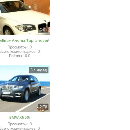
5:61
«Ева» Алены Таргановой
Просмотры
:
0
Всего комментариев
:
0
Рейтинг
:
0.0
5 г. назад
2:78
BMW X6 50i
Просмотры
:
0
Всего комментариев
:
0