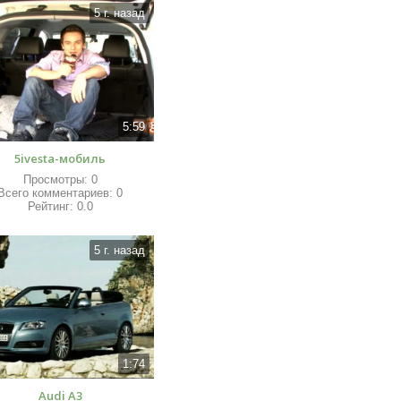
5 г. назад
5:59
5ivesta-мобиль
Просмотры
:
0
Всего комментариев
:
0
Рейтинг
:
0.0
5 г. назад
1:74
Audi A3