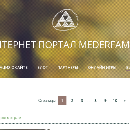
ТЕРНЕТ ПОРТАЛ MEDERFAM
ЦИЯ О САЙТЕ
БЛОГ
ПАРТНЕРЫ
ОНЛАЙН ИГРЫ
В
1
2
3
8
9
10
»
Страницы
:
..
Просмотрам