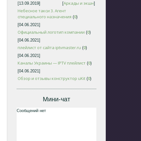
Аркады и экшн
[13.09.2019]
[
]
Небесное такси 3. Агент
специального назначения
0
(
)
[04.06.2021]
Официальный логотип компании
0
(
)
[04.06.2021]
плейлист от сайта iptvmaster.ru
0
(
)
[04.06.2021]
Каналы Украины — IPTV плейлист
0
(
)
[04.06.2021]
Обзор и отзывы конструктор uKit
0
(
)
Мини-чат