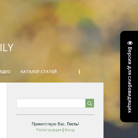
ILY
Версия для слабовидящих
ИДЕО
КАТАЛОГ СТАТЕЙ
Приветствую Вас
,
Гость
!
Регистрация
Вход
|